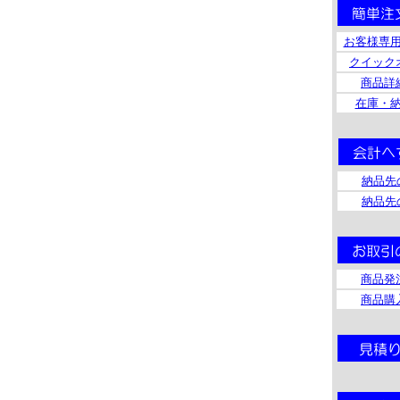
お客様専
クイック
商品詳
在庫・
納品先
納品先
商品発
商品購