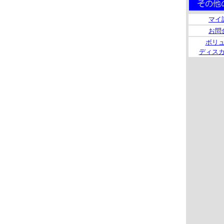
マイ
お問
ボリ
ディス