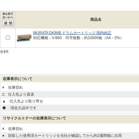
商品名
MURATA DK86B ドラムカートリッジ 国内純正
対応機種：V-860 印字枚数：約10000枚（A4・5%）
全
1
件
在庫表示について
×
在庫切れ
□
仕入先より直送
▲
仕入先より取り寄せ
◆
現在欠品中です
リサイクルトナーの在庫表示について
×
在庫切れ
●
回収した使用済カートリッジを当社が確認してから約2週間後に出荷