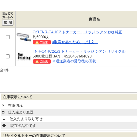
商品名
OKI TNR-C4HC2 トナーカートリッジ シアン (大) 純正
約5000枚
●取寄せ品のため、ご注文…
TNR-C4HC2/1/3 トナーカートリッジ シアン リサイクル
5000枚仕様 JAN：4520467604093
※運送業者の受取後の回収…
全
2
件
在庫表示について
×
在庫切れ
□
仕入先より直送
▲
仕入先より取り寄せ
◆
現在欠品中です
リサイクルトナーの在庫表示について