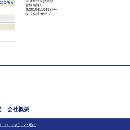
東京都公安委員会
はこちら
古物商許可
第301041104987号
株式会社 サップ
問
会社概要
票・ロール紙・FAX用紙