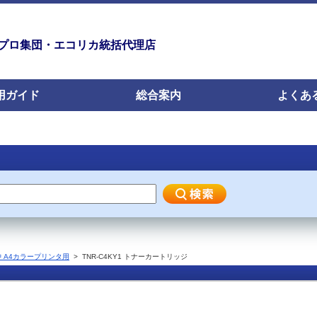
プロ集団・エコリカ統括代理店
用ガイド
総合案内
よくあ
沖 A4カラープリンタ用
>
TNR-C4KY1 トナーカートリッジ