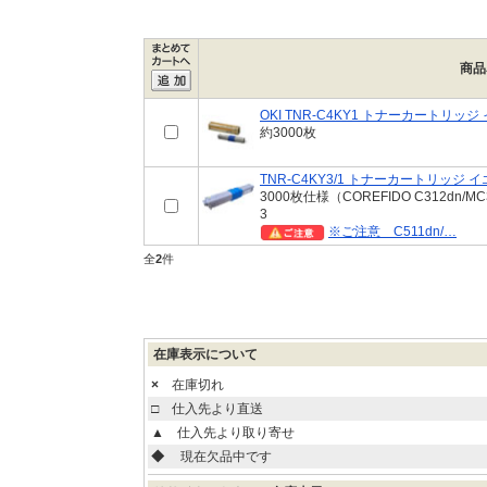
商品
OKI TNR-C4KY1 トナーカートリッジ
約3000枚
TNR-C4KY3/1 トナーカートリッジ 
3000枚仕様（COREFIDO C312dn/MC3
3
※ご注意 C511dn/…
全
2
件
在庫表示について
×
在庫切れ
□
仕入先より直送
▲
仕入先より取り寄せ
◆
現在欠品中です