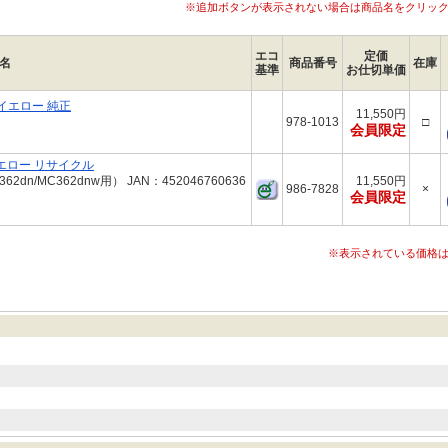
※追加ボタンが表示されない場合は商品名をクリッ
エコ
定価
名
商品番号
在庫
基準
お仕切単価
 イエロー 純正
11,550円
978-1013
□
会員限定
イエロー リサイクル
62dn/MC362dnw用） JAN：452046760636
11,550円
986-7828
×
会員限定
※表示されている価格