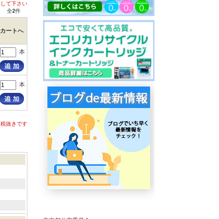
クして下さい
全
2
件
カートへ
本
本
は税抜きです