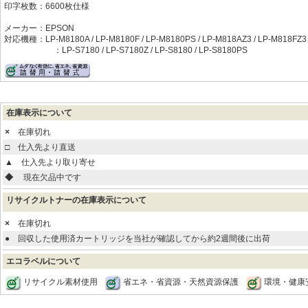
印字枚数：6600枚仕様
メーカー：EPSON
対応機種：LP-M8180A / LP-M8180F / LP-M8180PS / LP-M818AZ3 / LP-M818FZ3
：LP-S7180 / LP-S7180Z / LP-S8180 / LP-S8180PS
在庫表示について
×
在庫切れ
□
仕入先より直送
▲
仕入先より取り寄せ
◆
現在欠品中です
リサイクルトナーの在庫表示について
×
在庫切れ
●
回収した使用済カートリッジを当社が確認してから約2週間後に出荷
エコラベルについて
リサイクル素材使用
省エネ・省資源・天然資源保護
環境・健康