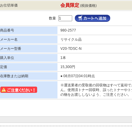
会員限定
お仕切単価
(税抜価格)
数量
商品番号
980-2577
メーカー名
リサイクル品
メーカー型番
V20-TDSC-N
購入単位
1本
定価
15,300円
在庫数または納期
● 08月07日04:01時点
※運送業者の受取後の回収物はすべて返却で
ん。使用済トナー回収時、誤ったトナーやト
の物をお渡ししないよう、ご注意ください。