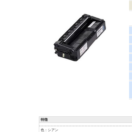
特徴
色：シアン