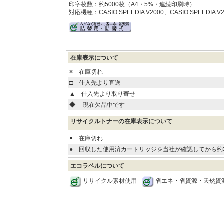
印字枚数：約5000枚（A4・5%・連続印刷時）
対応機種：CASIO SPEEDIA V2000、CASIO SPEEDIA V2
在庫表示について
×
在庫切れ
□
仕入先より直送
▲
仕入先より取り寄せ
◆
現在欠品中です
リサイクルトナーの在庫表示について
×
在庫切れ
●
回収した使用済カートリッジを当社が確認してから約
エコラベルについて
リサイクル素材使用
省エネ・省資源・天然資