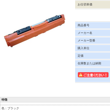
お仕切単価
商品番号
メーカー名
メーカー型番
購入単位
定価
在庫数または納期
特徴
色：ブラック