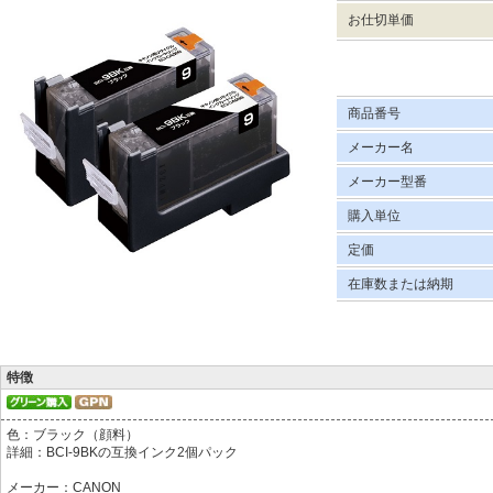
お仕切単価
商品番号
メーカー名
メーカー型番
購入単位
定価
在庫数または納期
特徴
色：ブラック（顔料）
詳細：BCI-9BKの互換インク2個パック
メーカー：CANON