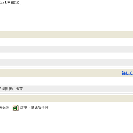
ax UF-6010、
詳しく
2週間後に出荷
源保護
環境・健康安全性