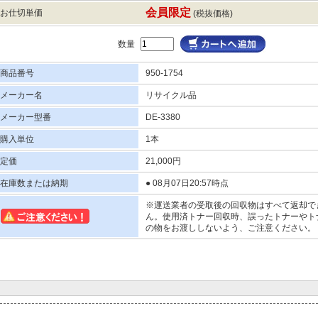
会員限定
お仕切単価
(税抜価格)
数量
商品番号
950-1754
メーカー名
リサイクル品
メーカー型番
DE-3380
購入単位
1本
定価
21,000円
在庫数または納期
● 08月07日20:57時点
※運送業者の受取後の回収物はすべて返却で
ん。使用済トナー回収時、誤ったトナーやト
の物をお渡ししないよう、ご注意ください。