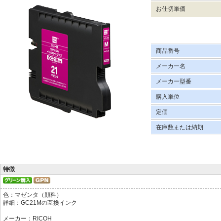
お仕切単価
商品番号
メーカー名
メーカー型番
購入単位
定価
在庫数または納期
特徴
色：マゼンタ（顔料）
詳細：GC21Mの互換インク
メーカー：RICOH