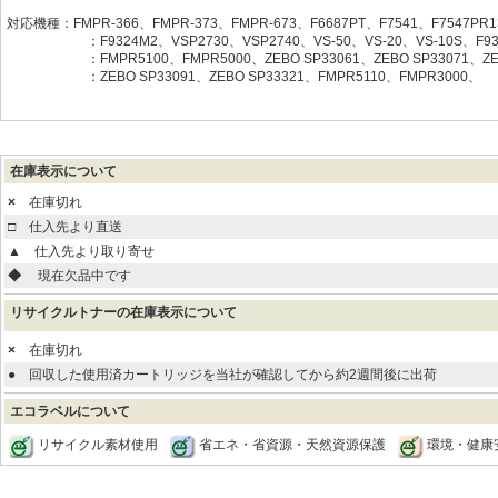
対応機種：FMPR-366、FMPR-373、FMPR-673、F6687PT、F7541、F7547PR
：F9324M2、VSP2730、VSP2740、VS-50、VS-20、VS-10S、F933
：FMPR5100、FMPR5000、ZEBO SP33061、ZEBO SP33071、ZEB
：ZEBO SP33091、ZEBO SP33321、FMPR5110、FMPR3000、
在庫表示について
×
在庫切れ
□
仕入先より直送
▲
仕入先より取り寄せ
◆
現在欠品中です
リサイクルトナーの在庫表示について
×
在庫切れ
●
回収した使用済カートリッジを当社が確認してから約2週間後に出荷
エコラベルについて
リサイクル素材使用
省エネ・省資源・天然資源保護
環境・健康