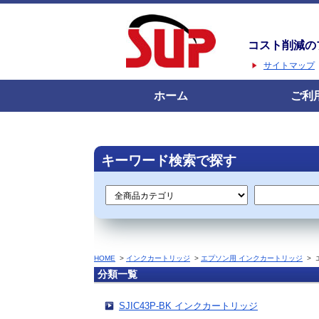
コスト削減の
サイトマップ
ホーム
ご利
キーワード検索で探す
HOME
>
インクカートリッジ
>
エプソン用 インクカートリッジ
>
分類一覧
SJIC43P-BK インクカートリッジ